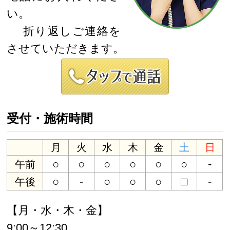
い。
折り返しご連絡を
させていただきます。
受付・施術時間
月
火
水
木
金
土
日
○
○
○
○
○
○
-
午前
○
-
○
○
○
□
-
午後
【月・水・木・金】
9:00～12:30