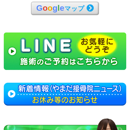
G
o
o
g
l
e
マップ