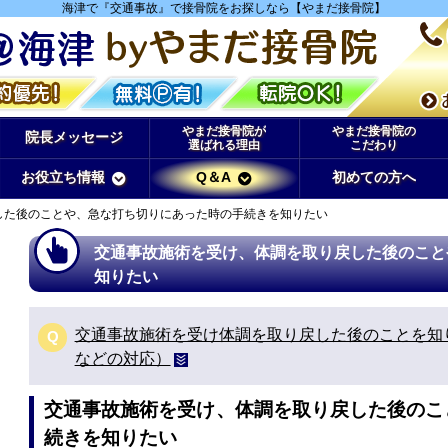
海津で『交通事故』で接骨院をお探しなら【やまだ接骨院】
やまだ接骨院が
やまだ接骨院の
院長メッセージ
選ばれる理由
こだわり
お役立ち情報
Q＆A
初めての方へ
した後のことや、急な打ち切りにあった時の手続きを知りたい
交通事故施術を受け、体調を取り戻した後のこと
知りたい
交通事故施術を受け体調を取り戻した後のことを知
Q
などの対応）
交通事故施術を受け、体調を取り戻した後のこ
続きを知りたい