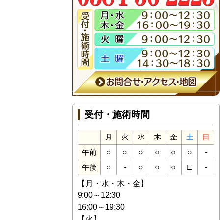
受付・施術時間
月
火
水
木
金
土
日
○
○
○
○
○
○
-
午前
○
-
○
○
○
□
-
午後
【月・水・木・金】
9:00～12:30
16:00～19:30
【火】